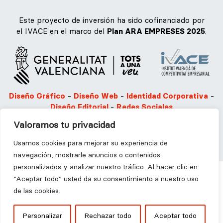
Este proyecto de inversión ha sido cofinanciado por
el IVACE en el marco del
Plan ARA EMPRESES 2025
.
Diseño Gráfico
-
Diseño Web
-
Identidad Corporativa
-
Diseño Editorial
-
Redes Sociales
Valoramos tu privacidad
Aviso legal
Política de privacidad
Política de Cookies
Usamos cookies para mejorar su experiencia de
navegación, mostrarle anuncios o contenidos
personalizados y analizar nuestro tráfico. Al hacer clic en
“Aceptar todo” usted da su consentimiento a nuestro uso
de las cookies.
2025 © Ángel Martínez Disseny i Comunicació S.L | Todos
Personalizar
Rechazar todo
Aceptar todo