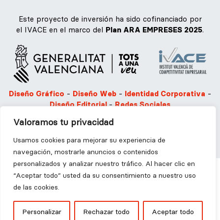
Este proyecto de inversión ha sido cofinanciado por
el IVACE en el marco del
Plan ARA EMPRESES 2025
.
Diseño Gráfico
-
Diseño Web
-
Identidad Corporativa
-
Diseño Editorial
-
Redes Sociales
Valoramos tu privacidad
Aviso legal
Política de privacidad
Política de Cookies
Usamos cookies para mejorar su experiencia de
navegación, mostrarle anuncios o contenidos
personalizados y analizar nuestro tráfico. Al hacer clic en
“Aceptar todo” usted da su consentimiento a nuestro uso
de las cookies.
2025 © Ángel Martínez Disseny i Comunicació S.L | Todos
Personalizar
Rechazar todo
Aceptar todo
los derechos reservados