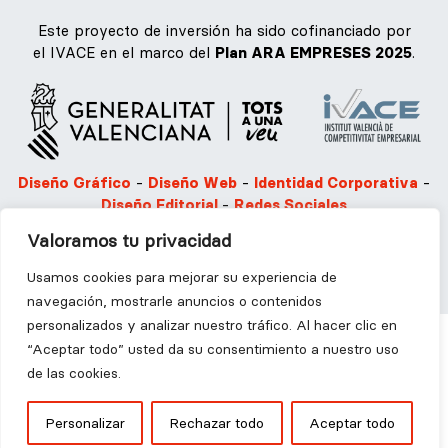
Este proyecto de inversión ha sido cofinanciado por
el IVACE en el marco del
Plan ARA EMPRESES 2025
.
Diseño Gráfico
-
Diseño Web
-
Identidad Corporativa
-
Diseño Editorial
-
Redes Sociales
Valoramos tu privacidad
Aviso legal
Política de privacidad
Política de Cookies
Usamos cookies para mejorar su experiencia de
navegación, mostrarle anuncios o contenidos
personalizados y analizar nuestro tráfico. Al hacer clic en
“Aceptar todo” usted da su consentimiento a nuestro uso
de las cookies.
2025 © Ángel Martínez Disseny i Comunicació S.L | Todos
Personalizar
Rechazar todo
Aceptar todo
los derechos reservados