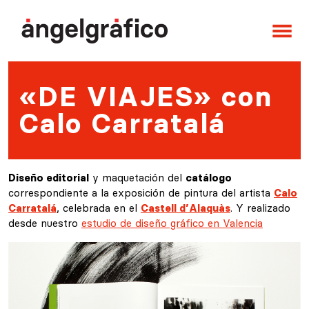
Saltar al contenido
Navegación principal
«DE VIAJES» con
Calo Carratalá
Diseño editorial
y maquetación del
catálogo
correspondiente a la exposición de pintura del artista
Calo
Carratalá
, celebrada en el
Castell d’Alaquàs
.
Y realizado
desde nuestro
estudio de diseño gráfico en Valencia