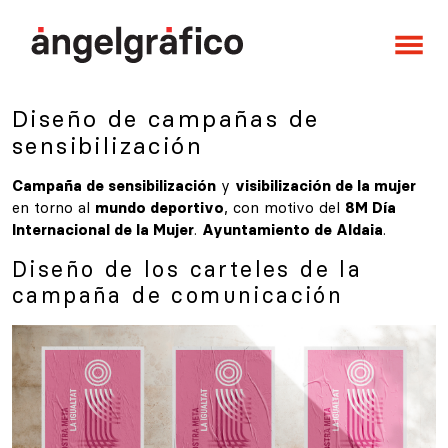
Saltar al contenido
Navegación principal
Diseño de campañas de
sensibilización
Campaña de sensibilización
y
visibilización de la mujer
en torno al
mundo deportivo
, con motivo del
8M Día
Internacional de la Mujer
.
Ayuntamiento de Aldaia
.
Diseño de los carteles de la
campaña de comunicación