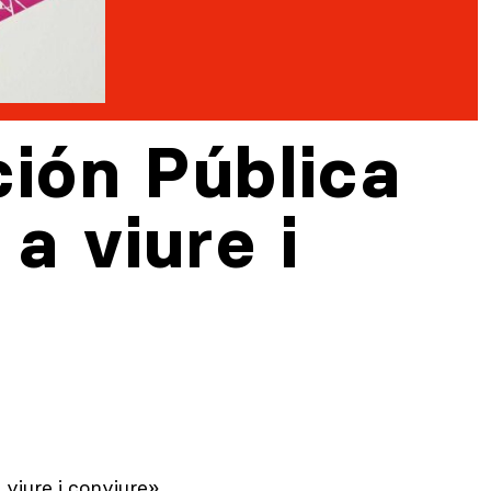
ión Pública
a viure i
viure i conviure».