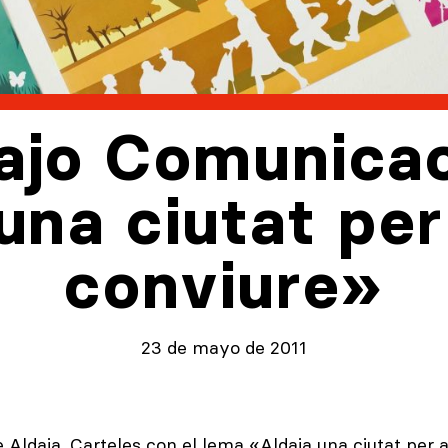
ajo Comunicac
una ciutat per 
conviure»
23 de mayo de 2011
daia. Carteles con el lema «Aldaia una ciutat per a 