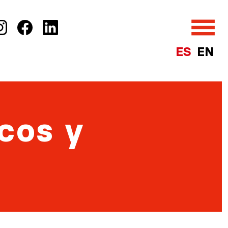
ES
EN
icos y