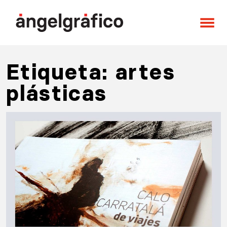
Saltar al contenido
Navegación principal
Etiqueta:
artes
plásticas