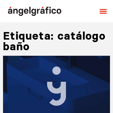
Saltar al contenido
Navegación principal
Etiqueta:
catálogo
baño