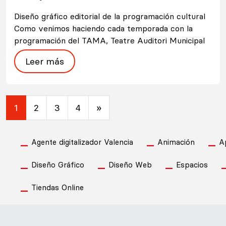
Diseño gráfico editorial de la programación cultural
Como venimos haciendo cada temporada con la
programación del TAMA, Teatre Auditori Municipal
Leer más
Navegación de entradas
1
2
3
4
»
Agente digitalizador Valencia
Animación
A
Diseño Gráfico
Diseño Web
Espacios
Tiendas Online