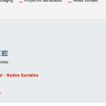
ckaging
Proyectos destacados
Redes Sociales
.
-
al
Redes Sociales
s